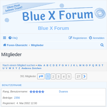
Blue X Forum
FAQ
Registrieren
Anmelden
S
Foren-Übersicht
Mitglieder
u
Mitglieder
c
h
Nach einem Mitglied suchen
•
Alle
A
B
C
D
E
F
G
H
I
J
K
L
M
N
O
P
Q
R
S
T
e
U
V
W
X
Y
Z
Anderes Zeichen
Seite
1
von
27
1
2
3
4
5
27
Nächste
391 Mitglieder
…
BENUTZERNAME
Rang, Benutzername
Duanos
Beiträge
2356
Registriert
4. Mai 2002 12:00