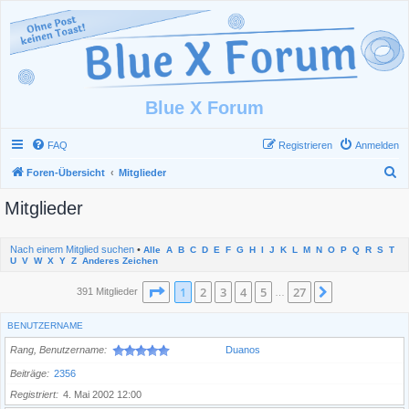
Blue X Forum
FAQ
Registrieren
Anmelden
S
Foren-Übersicht
Mitglieder
u
Mitglieder
c
h
Nach einem Mitglied suchen
•
Alle
A
B
C
D
E
F
G
H
I
J
K
L
M
N
O
P
Q
R
S
T
e
U
V
W
X
Y
Z
Anderes Zeichen
Seite
1
von
27
1
2
3
4
5
27
Nächste
391 Mitglieder
…
BENUTZERNAME
Rang, Benutzername
Duanos
Beiträge
2356
Registriert
4. Mai 2002 12:00