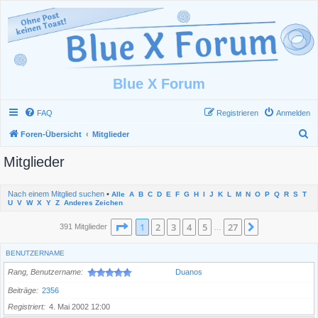
Blue X Forum
FAQ
Registrieren
Anmelden
S
Foren-Übersicht
Mitglieder
u
Mitglieder
c
h
Nach einem Mitglied suchen
•
Alle
A
B
C
D
E
F
G
H
I
J
K
L
M
N
O
P
Q
R
S
T
e
U
V
W
X
Y
Z
Anderes Zeichen
Seite
1
von
27
1
2
3
4
5
27
Nächste
391 Mitglieder
…
BENUTZERNAME
Rang, Benutzername
Duanos
Beiträge
2356
Registriert
4. Mai 2002 12:00