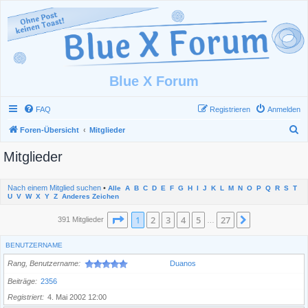
Blue X Forum
FAQ
Registrieren
Anmelden
S
Foren-Übersicht
Mitglieder
u
Mitglieder
c
h
Nach einem Mitglied suchen
•
Alle
A
B
C
D
E
F
G
H
I
J
K
L
M
N
O
P
Q
R
S
T
e
U
V
W
X
Y
Z
Anderes Zeichen
Seite
1
von
27
1
2
3
4
5
27
Nächste
391 Mitglieder
…
BENUTZERNAME
Rang, Benutzername
Duanos
Beiträge
2356
Registriert
4. Mai 2002 12:00