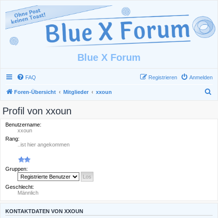
Blue X Forum
FAQ
Registrieren
Anmelden
S
Foren-Übersicht
Mitglieder
xxoun
u
Profil von xxoun
c
Benutzername:
h
xxoun
e
Rang:
..ist hier angekommen
Gruppen:
Geschlecht:
Männlich
KONTAKTDATEN VON XXOUN