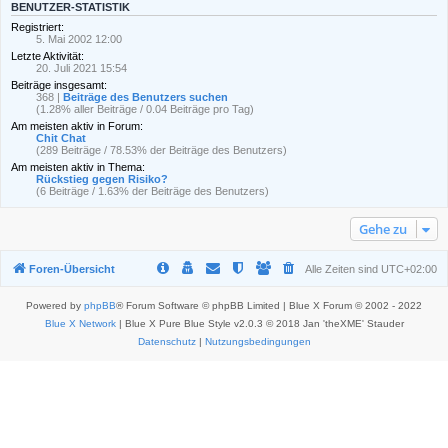
BENUTZER-STATISTIK
Registriert:
5. Mai 2002 12:00
Letzte Aktivität:
20. Juli 2021 15:54
Beiträge insgesamt:
368 |
Beiträge des Benutzers suchen
(1.28% aller Beiträge / 0.04 Beiträge pro Tag)
Am meisten aktiv in Forum:
Chit Chat
(289 Beiträge / 78.53% der Beiträge des Benutzers)
Am meisten aktiv in Thema:
Rückstieg gegen Risiko?
(6 Beiträge / 1.63% der Beiträge des Benutzers)
Gehe zu
Foren-Übersicht
Alle Zeiten sind
UTC+02:00
Powered by
phpBB
® Forum Software © phpBB Limited | Blue X Forum © 2002 - 2022
Blue X Network
| Blue X Pure Blue Style v2.0.3 © 2018 Jan 'theXME' Stauder
Datenschutz
|
Nutzungsbedingungen