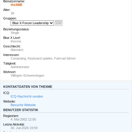
Benutzername:
theXME
Alter:
38
Gruppen:
Beziehungsstatus:
Single
Blue X Live!:
thexme
Geschlecht:
Männlich
Interessen:
Computing, Keyboard spielen, Fahrrad fahren
Tätigkeit:
Administrator
Wohnort:
Villingen-Schwenningen
KONTAKTDATEN VON THEXME
ICQ:
ICQ-Nachricht senden
Website:
Besuche Website
BENUTZER-STATISTIK
Registriert:
4. Mai 2002 12:00
Letzte Aktivität:
30. Juli 2026 19:59