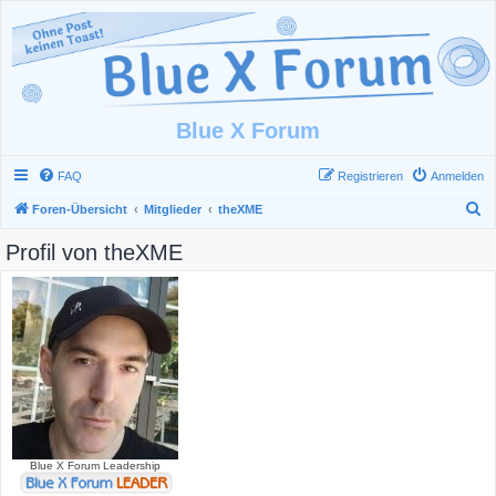
Blue X Forum
FAQ
Registrieren
Anmelden
S
Foren-Übersicht
Mitglieder
theXME
u
Profil von theXME
c
h
e
Blue X Forum Leadership