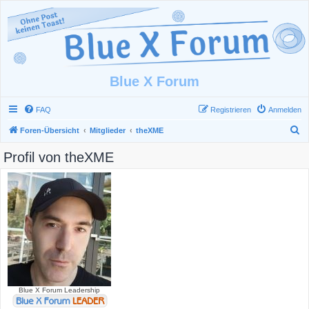
Blue X Forum
FAQ
Registrieren
Anmelden
S
Foren-Übersicht
Mitglieder
theXME
u
Profil von theXME
c
h
e
Blue X Forum Leadership