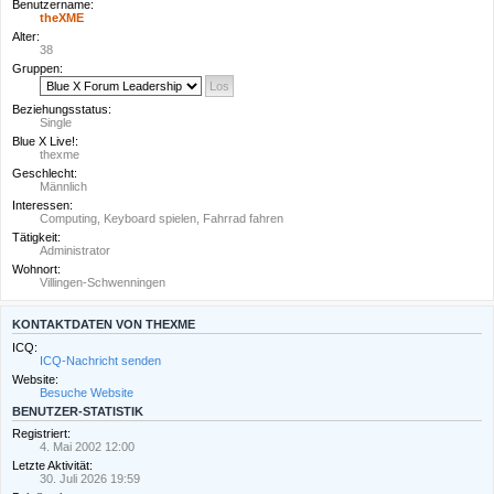
Benutzername:
theXME
Alter:
38
Gruppen:
Beziehungsstatus:
Single
Blue X Live!:
thexme
Geschlecht:
Männlich
Interessen:
Computing, Keyboard spielen, Fahrrad fahren
Tätigkeit:
Administrator
Wohnort:
Villingen-Schwenningen
KONTAKTDATEN VON THEXME
ICQ:
ICQ-Nachricht senden
Website:
Besuche Website
BENUTZER-STATISTIK
Registriert:
4. Mai 2002 12:00
Letzte Aktivität:
30. Juli 2026 19:59