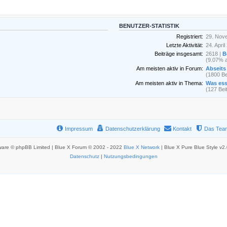
BENUTZER-STATISTIK
Registriert:
29. Nov
Letzte Aktivität:
24. Apri
Beiträge insgesamt:
2618 |
B
(9.07% a
Am meisten aktiv in Forum:
Abseits 
(1800 Be
Am meisten aktiv in Thema:
Was ess
(127 Bei
Impressum
Datenschutzerklärung
Kontakt
Das Tea
ware © phpBB Limited | Blue X Forum © 2002 - 2022
Blue X Network
| Blue X Pure Blue Style v2
Datenschutz
|
Nutzungsbedingungen