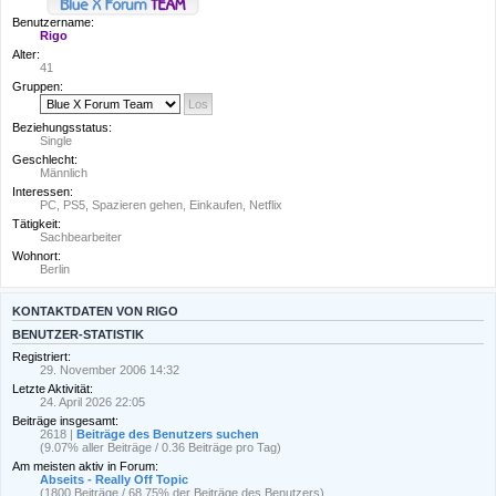
Benutzername:
Rigo
Alter:
41
Gruppen:
Beziehungsstatus:
Single
Geschlecht:
Männlich
Interessen:
PC, PS5, Spazieren gehen, Einkaufen, Netflix
Tätigkeit:
Sachbearbeiter
Wohnort:
Berlin
KONTAKTDATEN VON RIGO
BENUTZER-STATISTIK
Registriert:
29. November 2006 14:32
Letzte Aktivität:
24. April 2026 22:05
Beiträge insgesamt:
2618 |
Beiträge des Benutzers suchen
(9.07% aller Beiträge / 0.36 Beiträge pro Tag)
Am meisten aktiv in Forum:
Abseits - Really Off Topic
(1800 Beiträge / 68.75% der Beiträge des Benutzers)