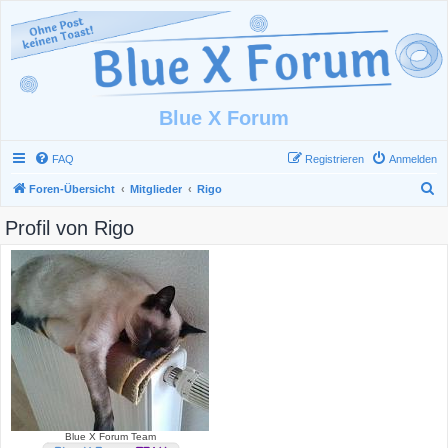
Blue X Forum
FAQ
Registrieren
Anmelden
S
Foren-Übersicht
Mitglieder
Rigo
u
Profil von Rigo
c
h
e
Blue X Forum Team