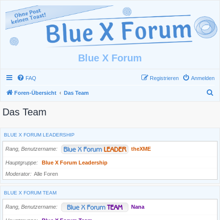
Blue X Forum
FAQ
Registrieren
Anmelden
S
Foren-Übersicht
Das Team
u
Das Team
c
h
BLUE X FORUM LEADERSHIP
e
Rang, Benutzername
theXME
Hauptgruppe
Blue X Forum Leadership
Moderator
Alle Foren
BLUE X FORUM TEAM
Rang, Benutzername
Nana