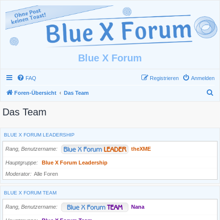
Blue X Forum
FAQ
Registrieren
Anmelden
S
Foren-Übersicht
Das Team
u
Das Team
c
h
BLUE X FORUM LEADERSHIP
e
Rang, Benutzername
theXME
Hauptgruppe
Blue X Forum Leadership
Moderator
Alle Foren
BLUE X FORUM TEAM
Rang, Benutzername
Nana