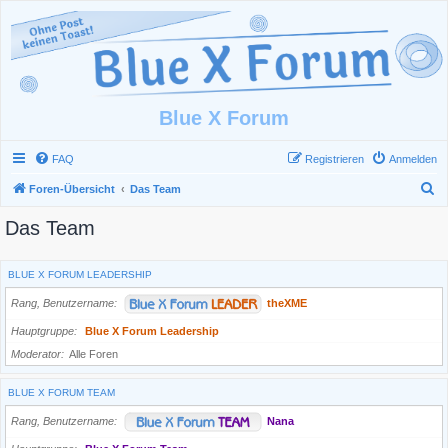
Blue X Forum
FAQ
Registrieren
Anmelden
S
Foren-Übersicht
Das Team
u
Das Team
c
h
BLUE X FORUM LEADERSHIP
e
Rang, Benutzername
theXME
Hauptgruppe
Blue X Forum Leadership
Moderator
Alle Foren
BLUE X FORUM TEAM
Rang, Benutzername
Nana