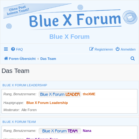
Blue X Forum
FAQ
Registrieren
Anmelden
S
Foren-Übersicht
Das Team
u
Das Team
c
h
BLUE X FORUM LEADERSHIP
e
Rang, Benutzername
theXME
Hauptgruppe
Blue X Forum Leadership
Moderator
Alle Foren
BLUE X FORUM TEAM
Rang, Benutzername
Nana