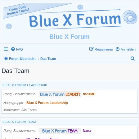
Blue X Forum
FAQ
Registrieren
Anmelden
S
Foren-Übersicht
Das Team
u
Das Team
c
h
BLUE X FORUM LEADERSHIP
e
Rang, Benutzername
theXME
Hauptgruppe
Blue X Forum Leadership
Moderator
Alle Foren
BLUE X FORUM TEAM
Rang, Benutzername
Nana