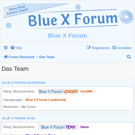
Blue X Forum
FAQ
Registrieren
Anmelden
S
Foren-Übersicht
Das Team
u
Das Team
c
h
BLUE X FORUM LEADERSHIP
e
Rang, Benutzername
theXME
Hauptgruppe
Blue X Forum Leadership
Moderator
Alle Foren
BLUE X FORUM TEAM
Rang, Benutzername
Nana