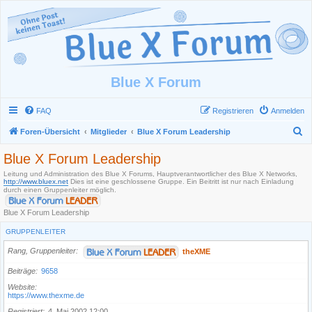
Blue X Forum
FAQ
Registrieren
Anmelden
S
Foren-Übersicht
Mitglieder
Blue X Forum Leadership
u
Blue X Forum Leadership
c
Leitung und Administration des Blue X Forums, Hauptverantwortlicher des Blue X Networks,
h
http://www.bluex.net
Dies ist eine geschlossene Gruppe. Ein Beitritt ist nur nach Einladung
durch einen Gruppenleiter möglich.
e
Blue X Forum Leadership
GRUPPENLEITER
Rang, Gruppenleiter
theXME
Beiträge
9658
Website
https://www.thexme.de
Registriert
4. Mai 2002 12:00