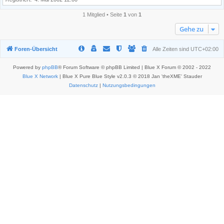
1 Mitglied • Seite
1
von
1
Gehe zu
Foren-Übersicht
Alle Zeiten sind
UTC+02:00
Powered by
phpBB
® Forum Software © phpBB Limited | Blue X Forum © 2002 - 2022
Blue X Network
| Blue X Pure Blue Style v2.0.3 © 2018 Jan 'theXME' Stauder
Datenschutz
|
Nutzungsbedingungen