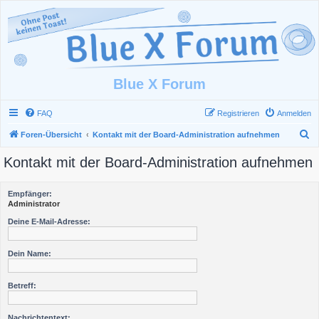
Blue X Forum
FAQ
Registrieren
Anmelden
S
Foren-Übersicht
Kontakt mit der Board-Administration aufnehmen
u
Kontakt mit der Board-Administration aufnehmen
c
h
Empfänger:
e
Administrator
Deine E-Mail-Adresse:
Dein Name:
Betreff:
Nachrichtentext: