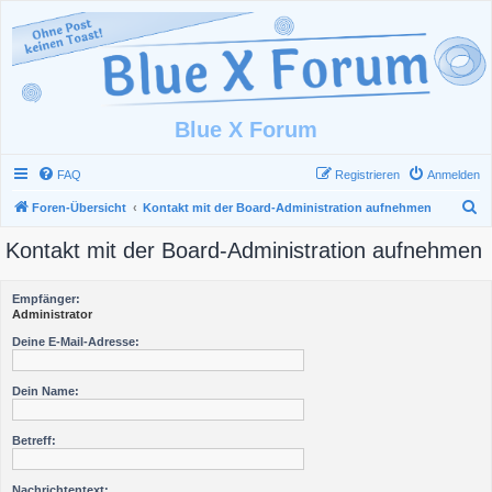
Blue X Forum
FAQ
Registrieren
Anmelden
S
Foren-Übersicht
Kontakt mit der Board-Administration aufnehmen
u
Kontakt mit der Board-Administration aufnehmen
c
h
Empfänger:
e
Administrator
Deine E-Mail-Adresse:
Dein Name:
Betreff:
Nachrichtentext: