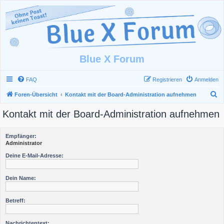
Blue X Forum
FAQ
Registrieren
Anmelden
S
Foren-Übersicht
Kontakt mit der Board-Administration aufnehmen
u
Kontakt mit der Board-Administration aufnehmen
c
h
Empfänger:
e
Administrator
Deine E-Mail-Adresse:
Dein Name:
Betreff:
Nachrichtentext: