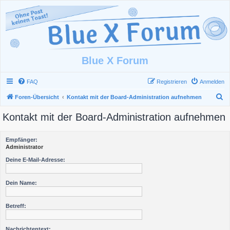
Blue X Forum
FAQ
Registrieren
Anmelden
S
Foren-Übersicht
Kontakt mit der Board-Administration aufnehmen
u
Kontakt mit der Board-Administration aufnehmen
c
h
Empfänger:
e
Administrator
Deine E-Mail-Adresse:
Dein Name:
Betreff:
Nachrichtentext: