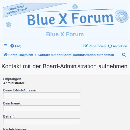
Blue X Forum
FAQ
Registrieren
Anmelden
S
Foren-Übersicht
Kontakt mit der Board-Administration aufnehmen
u
Kontakt mit der Board-Administration aufnehmen
c
h
Empfänger:
e
Administrator
Deine E-Mail-Adresse:
Dein Name:
Betreff:
Nachrichtentext: