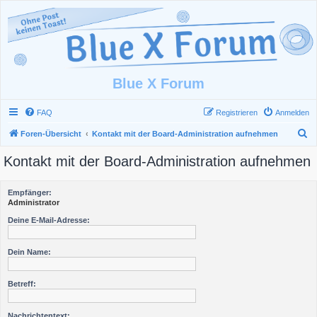
Blue X Forum
FAQ
Registrieren
Anmelden
S
Foren-Übersicht
Kontakt mit der Board-Administration aufnehmen
u
Kontakt mit der Board-Administration aufnehmen
c
h
Empfänger:
e
Administrator
Deine E-Mail-Adresse:
Dein Name:
Betreff:
Nachrichtentext: