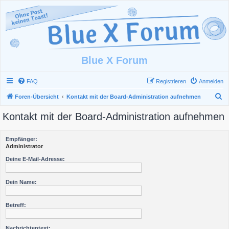
Blue X Forum
FAQ
Registrieren
Anmelden
S
Foren-Übersicht
Kontakt mit der Board-Administration aufnehmen
u
Kontakt mit der Board-Administration aufnehmen
c
h
Empfänger:
e
Administrator
Deine E-Mail-Adresse:
Dein Name:
Betreff:
Nachrichtentext: