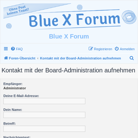
Blue X Forum
FAQ
Registrieren
Anmelden
S
Foren-Übersicht
Kontakt mit der Board-Administration aufnehmen
u
Kontakt mit der Board-Administration aufnehmen
c
h
Empfänger:
e
Administrator
Deine E-Mail-Adresse:
Dein Name:
Betreff:
Nachrichtentext: