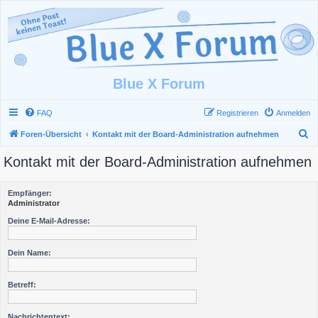
Blue X Forum
FAQ
Registrieren
Anmelden
S
Foren-Übersicht
Kontakt mit der Board-Administration aufnehmen
u
Kontakt mit der Board-Administration aufnehmen
c
h
Empfänger:
e
Administrator
Deine E-Mail-Adresse:
Dein Name:
Betreff:
Nachrichtentext: