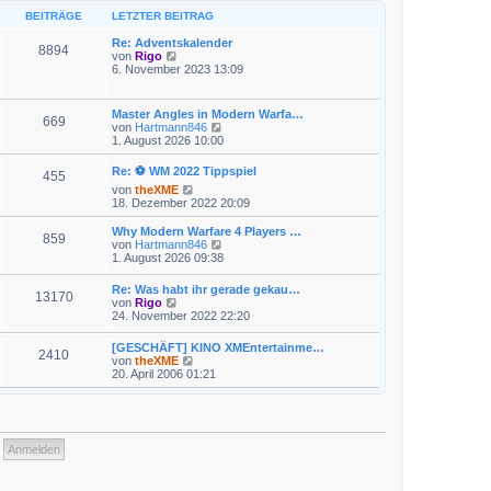
e
r
B
s
BEITRÄGE
LETZTER BEITRAG
a
e
t
g
i
e
Re: Adventskalender
t
8894
r
N
von
Rigo
r
B
e
6. November 2023 13:09
a
e
u
g
i
e
t
s
Master Angles in Modern Warfa…
r
669
t
N
von
Hartmann846
a
e
e
1. August 2026 10:00
g
r
u
B
e
Re: ⚽ WM 2022 Tippspiel
e
455
s
i
N
von
theXME
t
t
e
18. Dezember 2022 20:09
e
r
u
r
a
e
Why Modern Warfare 4 Players …
B
859
g
s
N
von
Hartmann846
e
t
e
1. August 2026 09:38
i
e
u
t
r
e
r
Re: Was habt ihr gerade gekau…
B
13170
s
a
N
von
Rigo
e
t
g
e
24. November 2022 22:20
i
e
u
t
r
e
r
[GESCHÄFT] KINO XMEntertainme…
B
2410
s
a
N
von
theXME
e
t
g
e
20. April 2006 01:21
i
e
u
t
r
e
r
B
s
a
e
t
g
i
e
t
r
r
B
a
e
g