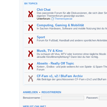
BX TOPICS
Chit Chat
Das passende Forum für alle Diskussionen, die sich über Sm
eigenen Themenforum gewürdigt wurden.
Unterforum:
Themenspecial
Computing, Gaming & Mobilität
In Sachen Hardware, Software und mobile Nutzung bist du hie
Sport
Forum für Fußball, Handball und andere sportlichen Aktivität
Musik, TV & Kino
Du schaust oft Viva, MTV oder kommst ohne tägliche Musik n
aktuelle Kinofilmempfehlung? Dann bist du hier richtig.
Abseits - Really Off Topic
Ketten-, Endlos- und jede weitere Art von Spiele- & Spam-T
Forum
CF-Fam v1, v2 / BluFam Archiv
Alle Beiträge der geschlossenen CF-Fam v1/v2 und BluFam
ANMELDEN
•
REGISTRIEREN
Benutzername:
Passwort:
WER IST ONLINE?