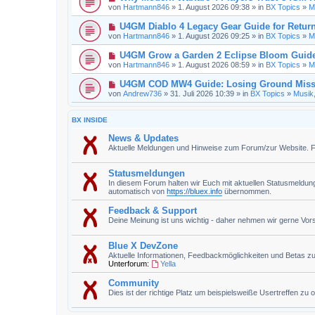
von
Hartmann846
» 1. August 2026 09:38 » in
BX Topics
»
M
U4GM Diablo 4 Legacy Gear Guide for Return
von
Hartmann846
» 1. August 2026 09:25 » in
BX Topics
»
M
U4GM Grow a Garden 2 Eclipse Bloom Guid
von
Hartmann846
» 1. August 2026 08:59 » in
BX Topics
»
M
U4GM COD MW4 Guide: Losing Ground Miss
von
Andrew736
» 31. Juli 2026 10:39 » in
BX Topics
»
Musik
BX INSIDE
News & Updates
Aktuelle Meldungen und Hinweise zum Forum/zur Website. Für
Statusmeldungen
In diesem Forum halten wir Euch mit aktuellen Statusmeldu
automatisch von
https://bluex.info
übernommen.
Feedback & Support
Deine Meinung ist uns wichtig - daher nehmen wir gerne Vorsch
Blue X DevZone
Aktuelle Informationen, Feedbackmöglichkeiten und Betas z
Unterforum:
Yella
Community
Dies ist der richtige Platz um beispielsweiße Usertreffen zu 