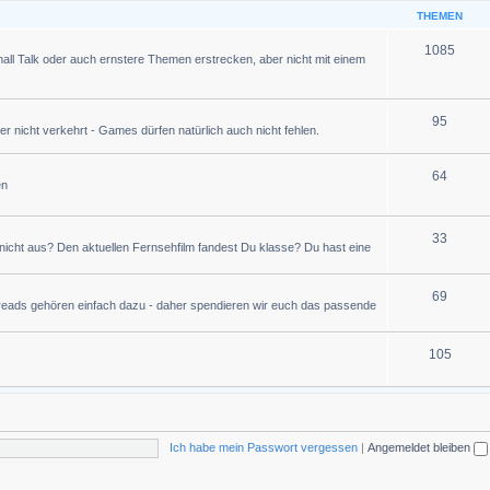
THEMEN
1085
all Talk oder auch ernstere Themen erstrecken, aber nicht mit einem
95
r nicht verkehrt - Games dürfen natürlich auch nicht fehlen.
64
en
33
icht aus? Den aktuellen Fernsehfilm fandest Du klasse? Du hast eine
69
hreads gehören einfach dazu - daher spendieren wir euch das passende
105
Ich habe mein Passwort vergessen
|
Angemeldet bleiben