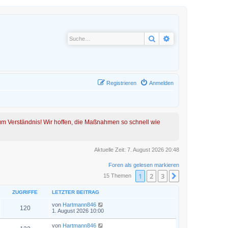
Suche
Erweiterte Suche
Registrieren
Anmelden
 um Verständnis! Wir hoffen, die Maßnahmen so schnell wie
Aktuelle Zeit: 7. August 2026 20:48
Foren als gelesen markieren
1
2
3
Nächste
15 Themen
ZUGRIFFE
LETZTER BEITRAG
von
Hartmann846
120
1. August 2026 10:00
von
Hartmann846