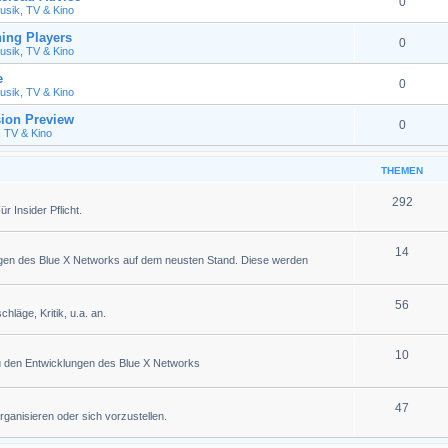
0
usik, TV & Kino
ing Players
0
usik, TV & Kino
e
0
usik, TV & Kino
ion Preview
0
, TV & Kino
THEMEN
292
 Insider Pflicht.
14
ngen des Blue X Networks auf dem neusten Stand. Diese werden
56
läge, Kritik, u.a. an.
10
u den Entwicklungen des Blue X Networks
47
organisieren oder sich vorzustellen.