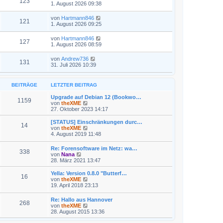
123
1. August 2026 09:38
von
Hartmann846
121
1. August 2026 09:25
von
Hartmann846
127
1. August 2026 08:59
von
Andrew736
131
31. Juli 2026 10:39
BEITRÄGE
LETZTER BEITRAG
Upgrade auf Debian 12 (Bookwo…
1159
N
von
theXME
e
27. Oktober 2023 14:17
u
e
[STATUS] Einschränkungen durc…
14
s
N
von
theXME
t
e
4. August 2019 11:48
e
u
r
e
Re: Forensoftware im Netz: wa…
B
338
s
N
von
Nana
e
t
e
28. März 2021 13:47
i
e
u
t
r
e
Yella: Version 0.8.0 "Butterf…
r
B
16
s
N
von
theXME
a
e
t
e
19. April 2018 23:13
g
i
e
u
t
r
e
r
Re: Hallo aus Hannover
B
268
s
a
N
von
theXME
e
t
g
e
28. August 2015 13:36
i
e
u
t
r