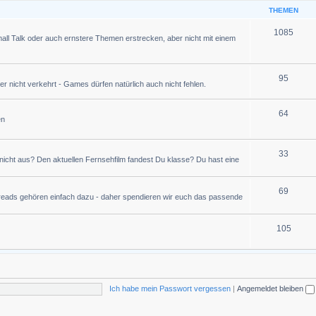
THEMEN
1085
all Talk oder auch ernstere Themen erstrecken, aber nicht mit einem
95
r nicht verkehrt - Games dürfen natürlich auch nicht fehlen.
64
en
33
icht aus? Den aktuellen Fernsehfilm fandest Du klasse? Du hast eine
69
hreads gehören einfach dazu - daher spendieren wir euch das passende
105
Ich habe mein Passwort vergessen
|
Angemeldet bleiben