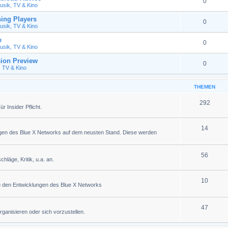
0
usik, TV & Kino
ing Players
0
usik, TV & Kino
e
0
usik, TV & Kino
ion Preview
0
, TV & Kino
THEMEN
292
 Insider Pflicht.
14
ngen des Blue X Networks auf dem neusten Stand. Diese werden
56
läge, Kritik, u.a. an.
10
u den Entwicklungen des Blue X Networks
47
organisieren oder sich vorzustellen.