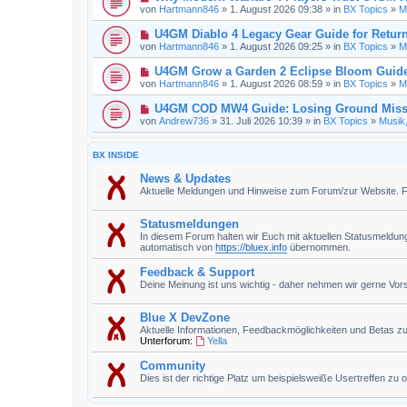
von
Hartmann846
» 1. August 2026 09:38 » in
BX Topics
»
M
U4GM Diablo 4 Legacy Gear Guide for Return
von
Hartmann846
» 1. August 2026 09:25 » in
BX Topics
»
M
U4GM Grow a Garden 2 Eclipse Bloom Guid
von
Hartmann846
» 1. August 2026 08:59 » in
BX Topics
»
M
U4GM COD MW4 Guide: Losing Ground Miss
von
Andrew736
» 31. Juli 2026 10:39 » in
BX Topics
»
Musik
BX INSIDE
News & Updates
Aktuelle Meldungen und Hinweise zum Forum/zur Website. Für
Statusmeldungen
In diesem Forum halten wir Euch mit aktuellen Statusmeldu
automatisch von
https://bluex.info
übernommen.
Feedback & Support
Deine Meinung ist uns wichtig - daher nehmen wir gerne Vorsch
Blue X DevZone
Aktuelle Informationen, Feedbackmöglichkeiten und Betas z
Unterforum:
Yella
Community
Dies ist der richtige Platz um beispielsweiße Usertreffen zu 