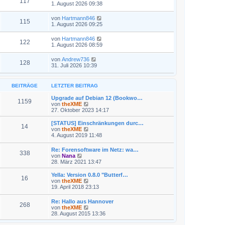
117
1. August 2026 09:38
von
Hartmann846
115
1. August 2026 09:25
von
Hartmann846
122
1. August 2026 08:59
von
Andrew736
128
31. Juli 2026 10:39
BEITRÄGE
LETZTER BEITRAG
Upgrade auf Debian 12 (Bookwo…
1159
N
von
theXME
e
27. Oktober 2023 14:17
u
e
[STATUS] Einschränkungen durc…
14
s
N
von
theXME
t
e
4. August 2019 11:48
e
u
r
e
Re: Forensoftware im Netz: wa…
B
338
s
N
von
Nana
e
t
e
28. März 2021 13:47
i
e
u
t
r
e
Yella: Version 0.8.0 "Butterf…
r
B
16
s
N
von
theXME
a
e
t
e
19. April 2018 23:13
g
i
e
u
t
r
e
r
Re: Hallo aus Hannover
B
268
s
a
N
von
theXME
e
t
g
e
28. August 2015 13:36
i
e
u
t
r