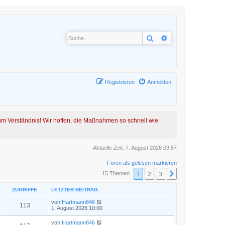
Suche
Erweiterte Suche
Registrieren
Anmelden
 um Verständnis! Wir hoffen, die Maßnahmen so schnell wie
Aktuelle Zeit: 7. August 2026 09:57
Foren als gelesen markieren
1
2
3
Nächste
15 Themen
ZUGRIFFE
LETZTER BEITRAG
von
Hartmann846
113
1. August 2026 10:00
von
Hartmann846