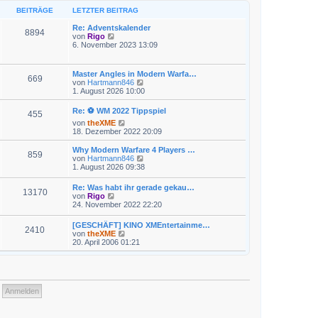
e
r
B
s
BEITRÄGE
LETZTER BEITRAG
a
e
t
g
i
e
Re: Adventskalender
t
8894
r
N
von
Rigo
r
B
e
6. November 2023 13:09
a
e
u
g
i
e
t
s
Master Angles in Modern Warfa…
r
669
t
N
von
Hartmann846
a
e
e
1. August 2026 10:00
g
r
u
B
e
Re: ⚽ WM 2022 Tippspiel
e
455
s
i
N
von
theXME
t
t
e
18. Dezember 2022 20:09
e
r
u
r
a
e
Why Modern Warfare 4 Players …
B
859
g
s
N
von
Hartmann846
e
t
e
1. August 2026 09:38
i
e
u
t
r
e
r
Re: Was habt ihr gerade gekau…
B
13170
s
a
N
von
Rigo
e
t
g
e
24. November 2022 22:20
i
e
u
t
r
e
r
[GESCHÄFT] KINO XMEntertainme…
B
2410
s
a
N
von
theXME
e
t
g
e
20. April 2006 01:21
i
e
u
t
r
e
r
B
s
a
e
t
g
i
e
t
r
r
B
a
e
g