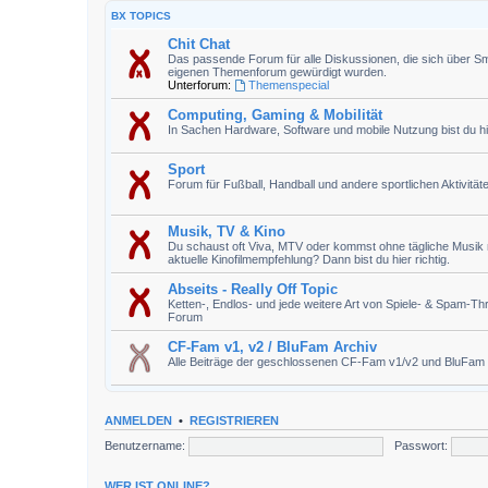
BX TOPICS
Chit Chat
Das passende Forum für alle Diskussionen, die sich über Sm
eigenen Themenforum gewürdigt wurden.
Unterforum:
Themenspecial
Computing, Gaming & Mobilität
In Sachen Hardware, Software und mobile Nutzung bist du hie
Sport
Forum für Fußball, Handball und andere sportlichen Aktivität
Musik, TV & Kino
Du schaust oft Viva, MTV oder kommst ohne tägliche Musik n
aktuelle Kinofilmempfehlung? Dann bist du hier richtig.
Abseits - Really Off Topic
Ketten-, Endlos- und jede weitere Art von Spiele- & Spam-T
Forum
CF-Fam v1, v2 / BluFam Archiv
Alle Beiträge der geschlossenen CF-Fam v1/v2 und BluFam
ANMELDEN
•
REGISTRIEREN
Benutzername:
Passwort:
WER IST ONLINE?