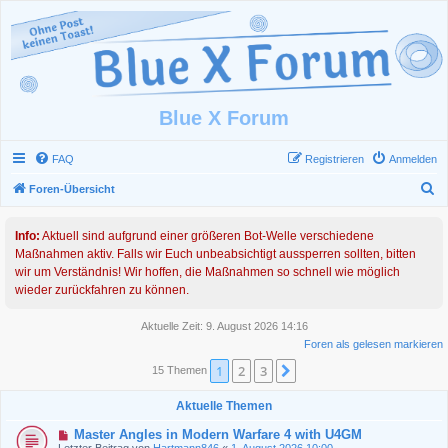
Blue X Forum
FAQ
Registrieren
Anmelden
S
Foren-Übersicht
u
Info:
Aktuell sind aufgrund einer größeren Bot-Welle verschiedene
c
Maßnahmen aktiv. Falls wir Euch unbeabsichtigt aussperren sollten, bitten
h
wir um Verständnis! Wir hoffen, die Maßnahmen so schnell wie möglich
e
wieder zurückfahren zu können.
Aktuelle Zeit: 9. August 2026 14:16
Foren als gelesen markieren
1
2
3
Nächste
15 Themen
Aktuelle Themen
Master Angles in Modern Warfare 4 with U4GM
Letzter Beitrag von
Hartmann846
«
1. August 2026 10:00