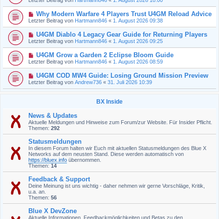
Why Modern Warfare 4 Players Trust U4GM Reload Advice
Letzter Beitrag von
Hartmann846
«
1. August 2026 09:38
U4GM Diablo 4 Legacy Gear Guide for Returning Players
Letzter Beitrag von
Hartmann846
«
1. August 2026 09:25
U4GM Grow a Garden 2 Eclipse Bloom Guide
Letzter Beitrag von
Hartmann846
«
1. August 2026 08:59
U4GM COD MW4 Guide: Losing Ground Mission Preview
Letzter Beitrag von
Andrew736
«
31. Juli 2026 10:39
BX Inside
News & Updates
Aktuelle Meldungen und Hinweise zum Forum/zur Website. Für Insider Pflicht.
Themen:
292
Statusmeldungen
In diesem Forum halten wir Euch mit aktuellen Statusmeldungen des Blue X
Networks auf dem neusten Stand. Diese werden automatisch von
https://bluex.info
übernommen.
Themen:
14
Feedback & Support
Deine Meinung ist uns wichtig - daher nehmen wir gerne Vorschläge, Kritik,
u.a. an.
Themen:
56
Blue X DevZone
Aktuelle Informationen, Feedbackmöglichkeiten und Betas zu den