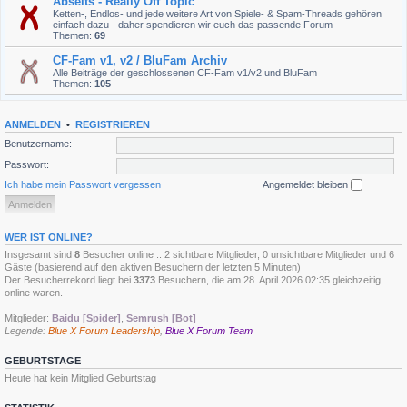
Abseits - Really Off Topic
Ketten-, Endlos- und jede weitere Art von Spiele- & Spam-Threads gehören
einfach dazu - daher spendieren wir euch das passende Forum
Themen:
69
CF-Fam v1, v2 / BluFam Archiv
Alle Beiträge der geschlossenen CF-Fam v1/v2 und BluFam
Themen:
105
ANMELDEN
•
REGISTRIEREN
Benutzername:
Passwort:
Ich habe mein Passwort vergessen
Angemeldet bleiben
WER IST ONLINE?
Insgesamt sind
8
Besucher online :: 2 sichtbare Mitglieder, 0 unsichtbare Mitglieder und 6
Gäste (basierend auf den aktiven Besuchern der letzten 5 Minuten)
Der Besucherrekord liegt bei
3373
Besuchern, die am 28. April 2026 02:35 gleichzeitig
online waren.
Mitglieder:
Baidu [Spider]
,
Semrush [Bot]
Legende:
Blue X Forum Leadership
,
Blue X Forum Team
GEBURTSTAGE
Heute hat kein Mitglied Geburtstag