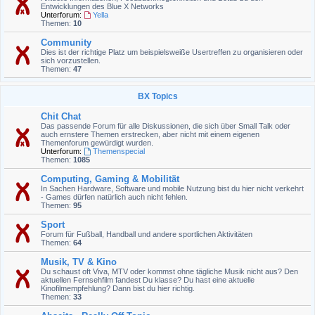
Entwicklungen des Blue X Networks
Unterforum:
Yella
Themen:
10
Community
Dies ist der richtige Platz um beispielsweiße Usertreffen zu organisieren oder
sich vorzustellen.
Themen:
47
BX Topics
Chit Chat
Das passende Forum für alle Diskussionen, die sich über Small Talk oder
auch ernstere Themen erstrecken, aber nicht mit einem eigenen
Themenforum gewürdigt wurden.
Unterforum:
Themenspecial
Themen:
1085
Computing, Gaming & Mobilität
In Sachen Hardware, Software und mobile Nutzung bist du hier nicht verkehrt
- Games dürfen natürlich auch nicht fehlen.
Themen:
95
Sport
Forum für Fußball, Handball und andere sportlichen Aktivitäten
Themen:
64
Musik, TV & Kino
Du schaust oft Viva, MTV oder kommst ohne tägliche Musik nicht aus? Den
aktuellen Fernsehfilm fandest Du klasse? Du hast eine aktuelle
Kinofilmempfehlung? Dann bist du hier richtig.
Themen:
33