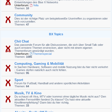
Entwicklungen des Blue X Networks
Unterforum:
Yella
Themen:
10
Community
Dies ist der richtige Platz um beispielsweiße Usertreffen zu organisieren oder
sich vorzustellen.
Themen:
47
BX Topics
Chit Chat
Das passende Forum für alle Diskussionen, die sich über Small Talk oder
auch ernstere Themen erstrecken, aber nicht mit einem eigenen
Themenforum gewürdigt wurden.
Unterforum:
Themenspecial
Themen:
1085
Computing, Gaming & Mobilität
In Sachen Hardware, Software und mobile Nutzung bist du hier nicht verkehrt
- Games dürfen natürlich auch nicht fehlen.
Themen:
95
Sport
Forum für Fußball, Handball und andere sportlichen Aktivitäten
Themen:
64
Musik, TV & Kino
Du schaust oft Viva, MTV oder kommst ohne tägliche Musik nicht aus? Den
aktuellen Fernsehfilm fandest Du klasse? Du hast eine aktuelle
Kinofilmempfehlung? Dann bist du hier richtig.
Themen:
33