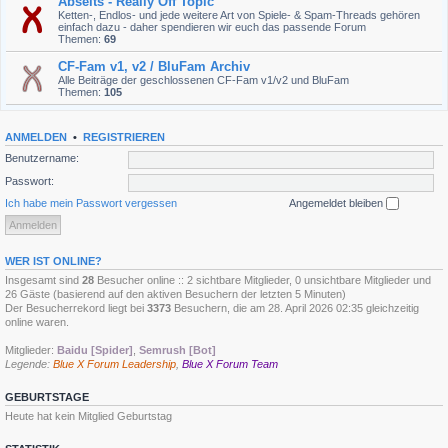
Abseits - Really Off Topic
Ketten-, Endlos- und jede weitere Art von Spiele- & Spam-Threads gehören
einfach dazu - daher spendieren wir euch das passende Forum
Themen:
69
CF-Fam v1, v2 / BluFam Archiv
Alle Beiträge der geschlossenen CF-Fam v1/v2 und BluFam
Themen:
105
ANMELDEN
•
REGISTRIEREN
Benutzername:
Passwort:
Ich habe mein Passwort vergessen
Angemeldet bleiben
WER IST ONLINE?
Insgesamt sind
28
Besucher online :: 2 sichtbare Mitglieder, 0 unsichtbare Mitglieder und
26 Gäste (basierend auf den aktiven Besuchern der letzten 5 Minuten)
Der Besucherrekord liegt bei
3373
Besuchern, die am 28. April 2026 02:35 gleichzeitig
online waren.
Mitglieder:
Baidu [Spider]
,
Semrush [Bot]
Legende:
Blue X Forum Leadership
,
Blue X Forum Team
GEBURTSTAGE
Heute hat kein Mitglied Geburtstag