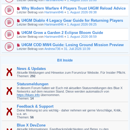
Why Modern Warfare 4 Players Trust U4GM Reload Advice
Letzter Beitrag von
Hartmann846
«
1. August 2026 09:38
U4GM Diablo 4 Legacy Gear Guide for Returning Players
Letzter Beitrag von
Hartmann846
«
1. August 2026 09:25
U4GM Grow a Garden 2 Eclipse Bloom Guide
Letzter Beitrag von
Hartmann846
«
1. August 2026 08:59
U4GM COD MW4 Guide: Losing Ground Mission Preview
Letzter Beitrag von
Andrew736
«
31. Juli 2026 10:39
BX Inside
News & Updates
Aktuelle Meldungen und Hinweise zum Forum/zur Website. Für Insider Pflicht.
Themen:
292
Statusmeldungen
In diesem Forum halten wir Euch mit aktuellen Statusmeldungen des Blue X
Networks auf dem neusten Stand. Diese werden automatisch von
https://bluex.info
übernommen.
Themen:
14
Feedback & Support
Deine Meinung ist uns wichtig - daher nehmen wir gerne Vorschläge, Kritik,
u.a. an.
Themen:
56
Blue X DevZone
Aktuelle Informationen, Feedbackmöglichkeiten und Betas zu den