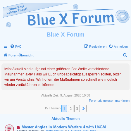
Blue X Forum
FAQ
Registrieren
Anmelden
S
Foren-Übersicht
u
Info:
Aktuell sind aufgrund einer größeren Bot-Welle verschiedene
c
Maßnahmen aktiv. Falls wir Euch unbeabsichtigt aussperren sollten, bitten
h
wir um Verständnis! Wir hoffen, die Maßnahmen so schnell wie möglich
e
wieder zurückfahren zu können.
Aktuelle Zeit: 9. August 2026 10:58
Foren als gelesen markieren
1
2
3
Nächste
15 Themen
Aktuelle Themen
Master Angles in Modern Warfare 4 with U4GM
Letzter Beitrag von
Hartmann846
«
1. August 2026 10:00