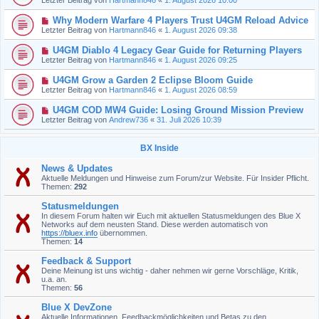
Why Modern Warfare 4 Players Trust U4GM Reload Advice
Letzter Beitrag von
Hartmann846
«
1. August 2026 09:38
U4GM Diablo 4 Legacy Gear Guide for Returning Players
Letzter Beitrag von
Hartmann846
«
1. August 2026 09:25
U4GM Grow a Garden 2 Eclipse Bloom Guide
Letzter Beitrag von
Hartmann846
«
1. August 2026 08:59
U4GM COD MW4 Guide: Losing Ground Mission Preview
Letzter Beitrag von
Andrew736
«
31. Juli 2026 10:39
BX Inside
News & Updates
Aktuelle Meldungen und Hinweise zum Forum/zur Website. Für Insider Pflicht.
Themen:
292
Statusmeldungen
In diesem Forum halten wir Euch mit aktuellen Statusmeldungen des Blue X
Networks auf dem neusten Stand. Diese werden automatisch von
https://bluex.info
übernommen.
Themen:
14
Feedback & Support
Deine Meinung ist uns wichtig - daher nehmen wir gerne Vorschläge, Kritik,
u.a. an.
Themen:
56
Blue X DevZone
Aktuelle Informationen, Feedbackmöglichkeiten und Betas zu den