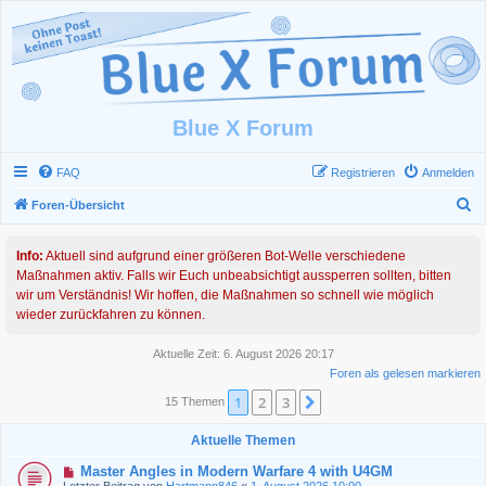
Blue X Forum
FAQ
Registrieren
Anmelden
S
Foren-Übersicht
u
Info:
Aktuell sind aufgrund einer größeren Bot-Welle verschiedene
c
Maßnahmen aktiv. Falls wir Euch unbeabsichtigt aussperren sollten, bitten
h
wir um Verständnis! Wir hoffen, die Maßnahmen so schnell wie möglich
e
wieder zurückfahren zu können.
Aktuelle Zeit: 6. August 2026 20:17
Foren als gelesen markieren
1
2
3
Nächste
15 Themen
Aktuelle Themen
Master Angles in Modern Warfare 4 with U4GM
Letzter Beitrag von
Hartmann846
«
1. August 2026 10:00