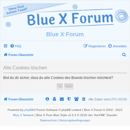
Blue X Forum
FAQ
Registrieren
Anmelden
S
Foren-Übersicht
u
Alle Cookies löschen
c
h
Bist du dir sicher, dass du alle Cookies des Boards löschen möchtest?
e
Foren-Übersicht
Alle Zeiten sind
UTC+02:00
Powered by
phpBB
® Forum Software © phpBB Limited | Blue X Forum © 2002 - 2022
Blue X Network
| Blue X Pure Blue Style v2.0.3 © 2018 Jan 'theXME' Stauder
Datenschutz
|
Nutzungsbedingungen