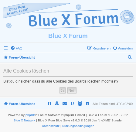
Blue X Forum
FAQ
Registrieren
Anmelden
S
Foren-Übersicht
u
Alle Cookies löschen
c
h
Bist du dir sicher, dass du alle Cookies des Boards löschen möchtest?
e
Foren-Übersicht
Alle Zeiten sind
UTC+02:00
Powered by
phpBB
® Forum Software © phpBB Limited | Blue X Forum © 2002 - 2022
Blue X Network
| Blue X Pure Blue Style v2.0.3 © 2018 Jan 'theXME' Stauder
Datenschutz
|
Nutzungsbedingungen