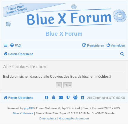
Blue X Forum
FAQ
Registrieren
Anmelden
S
Foren-Übersicht
u
Alle Cookies löschen
c
h
Bist du dir sicher, dass du alle Cookies des Boards löschen möchtest?
e
Foren-Übersicht
Alle Zeiten sind
UTC+02:00
Powered by
phpBB
® Forum Software © phpBB Limited | Blue X Forum © 2002 - 2022
Blue X Network
| Blue X Pure Blue Style v2.0.3 © 2018 Jan 'theXME' Stauder
Datenschutz
|
Nutzungsbedingungen