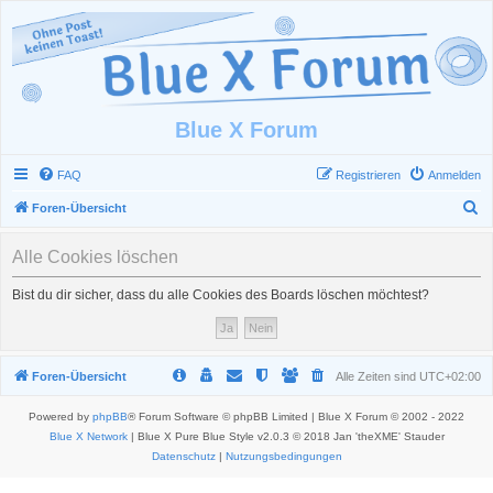
Blue X Forum
FAQ
Registrieren
Anmelden
S
Foren-Übersicht
u
Alle Cookies löschen
c
h
Bist du dir sicher, dass du alle Cookies des Boards löschen möchtest?
e
Foren-Übersicht
Alle Zeiten sind
UTC+02:00
Powered by
phpBB
® Forum Software © phpBB Limited | Blue X Forum © 2002 - 2022
Blue X Network
| Blue X Pure Blue Style v2.0.3 © 2018 Jan 'theXME' Stauder
Datenschutz
|
Nutzungsbedingungen