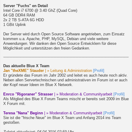
Server "Fuchs" en Detail
Intel Core i7 6700 @ 3.40 GhZ (Quad Core)
64 GB DDR4 RAM
2x 2 TB S-ATA 6G HDD
1 GBit Uplink
Der Server wird durch Open Source Software angetrieben, zum Einsatz
kommen u.a. Apache, PHP, MySQL, Debian und viele weitere
Anwendungen. Wir danken den Open Source Entwicklern für diese
Möglichkeit und unterstützen den freien Gedanken.
Das aktuelle Blue X Team
Jan "theXME" Stauder
| » Leitung & Administration
[Profil]
Er gründete das Forum im Jahr 2002 und leitet es auch heute noch aktiv.
Neben allen Servertechnischen und administrativen im Forum ist er auch
der Kopf neuer Ideen im Blue X Network.
Enrco "Rigoraner" Strasser
| » Moderation & Communityarbeit
[Profil]
Als Mitglied des Blue X Forum Teams mischt er bereits seit 2009 im Blue
X Forum mit.
Teresa "Nana" Beginn
| » Moderation & Communityarbeit
[Profil]
Sie ist die "frische Neue" im Blue X Team und Anfang 2014 ins Team
gestoßen.