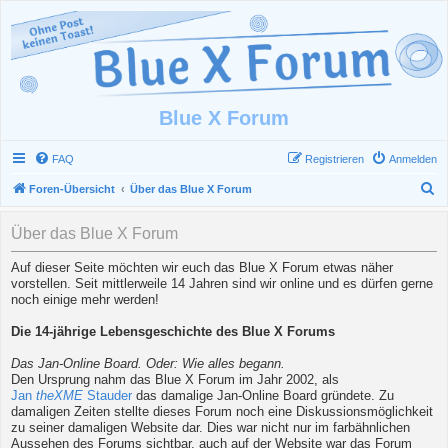
Blue X Forum
FAQ
Registrieren
Anmelden
S
Foren-Übersicht
Über das Blue X Forum
u
Über das Blue X Forum
c
h
Auf dieser Seite möchten wir euch das Blue X Forum etwas näher
vorstellen. Seit mittlerweile 14 Jahren sind wir online und es dürfen gerne
e
noch einige mehr werden!
Die 14-jährige Lebensgeschichte des Blue X Forums
Das Jan-Online Board. Oder: Wie alles begann.
Den Ursprung nahm das Blue X Forum im Jahr 2002, als
Jan
theXME
Stauder
das damalige Jan-Online Board gründete. Zu
damaligen Zeiten stellte dieses Forum noch eine Diskussionsmöglichkeit
zu seiner damaligen Website dar. Dies war nicht nur im farbähnlichen
Aussehen des Forums sichtbar, auch auf der Website war das Forum