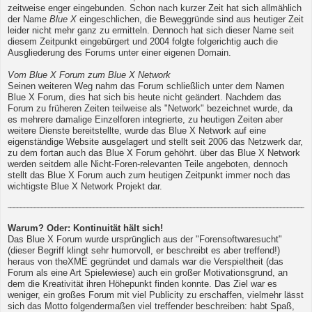
zeitweise enger eingebunden. Schon nach kurzer Zeit hat sich allmählich
der Name
Blue X
eingeschlichen, die Beweggründe sind aus heutiger Zeit
leider nicht mehr ganz zu ermitteln. Dennoch hat sich dieser Name seit
diesem Zeitpunkt eingebürgert und 2004 folgte folgerichtig auch die
Ausgliederung des Forums unter einer eigenen Domain.
Vom Blue X Forum zum Blue X Network
Seinen weiteren Weg nahm das Forum schließlich unter dem Namen
Blue X Forum, dies hat sich bis heute nicht geändert. Nachdem das
Forum zu früheren Zeiten teilweise als "Network" bezeichnet wurde, da
es mehrere damalige Einzelforen integrierte, zu heutigen Zeiten aber
weitere Dienste bereitstellte, wurde das Blue X Network auf eine
eigenständige Website ausgelagert und stellt seit 2006 das Netzwerk dar,
zu dem fortan auch das Blue X Forum gehöhrt. über das Blue X Network
werden seitdem alle Nicht-Foren-relevanten Teile angeboten, dennoch
stellt das Blue X Forum auch zum heutigen Zeitpunkt immer noch das
wichtigste Blue X Network Projekt dar.
Warum? Oder: Kontinuität hält sich!
Das Blue X Forum wurde ursprünglich aus der "Forensoftwaresucht"
(dieser Begriff klingt sehr humorvoll, er beschreibt es aber treffend!)
heraus von theXME gegründet und damals war die Verspieltheit (das
Forum als eine Art Spielewiese) auch ein großer Motivationsgrund, an
dem die Kreativität ihren Höhepunkt finden konnte. Das Ziel war es
weniger, ein großes Forum mit viel Publicity zu erschaffen, vielmehr lässt
sich das Motto folgendermaßen viel treffender beschreiben: habt Spaß,