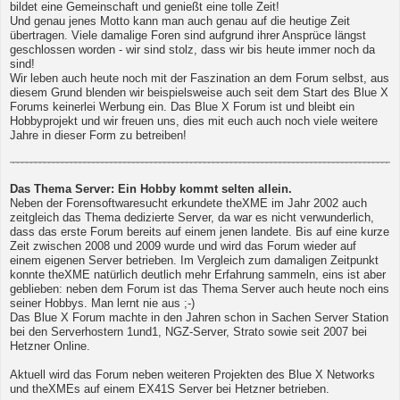
bildet eine Gemeinschaft und genießt eine tolle Zeit!
Und genau jenes Motto kann man auch genau auf die heutige Zeit
übertragen. Viele damalige Foren sind aufgrund ihrer Ansprüce längst
geschlossen worden - wir sind stolz, dass wir bis heute immer noch da
sind!
Wir leben auch heute noch mit der Faszination an dem Forum selbst, aus
diesem Grund blenden wir beispielsweise auch seit dem Start des Blue X
Forums keinerlei Werbung ein. Das Blue X Forum ist und bleibt ein
Hobbyprojekt und wir freuen uns, dies mit euch auch noch viele weitere
Jahre in dieser Form zu betreiben!
Das Thema Server: Ein Hobby kommt selten allein.
Neben der Forensoftwaresucht erkundete theXME im Jahr 2002 auch
zeitgleich das Thema dedizierte Server, da war es nicht verwunderlich,
dass das erste Forum bereits auf einem jenen landete. Bis auf eine kurze
Zeit zwischen 2008 und 2009 wurde und wird das Forum wieder auf
einem eigenen Server betrieben. Im Vergleich zum damaligen Zeitpunkt
konnte theXME natürlich deutlich mehr Erfahrung sammeln, eins ist aber
geblieben: neben dem Forum ist das Thema Server auch heute noch eins
seiner Hobbys. Man lernt nie aus ;-)
Das Blue X Forum machte in den Jahren schon in Sachen Server Station
bei den Serverhostern 1und1, NGZ-Server, Strato sowie seit 2007 bei
Hetzner Online.
Aktuell wird das Forum neben weiteren Projekten des Blue X Networks
und theXMEs auf einem EX41S Server bei Hetzner betrieben.