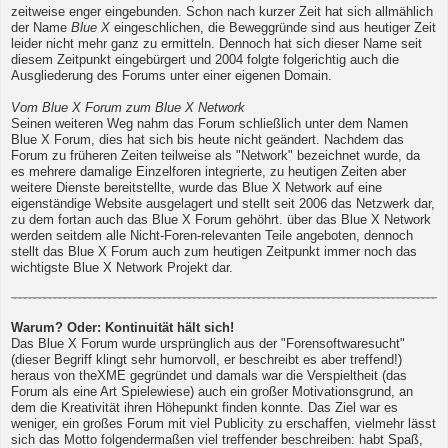
zeitweise enger eingebunden. Schon nach kurzer Zeit hat sich allmählich
der Name
Blue X
eingeschlichen, die Beweggründe sind aus heutiger Zeit
leider nicht mehr ganz zu ermitteln. Dennoch hat sich dieser Name seit
diesem Zeitpunkt eingebürgert und 2004 folgte folgerichtig auch die
Ausgliederung des Forums unter einer eigenen Domain.
Vom Blue X Forum zum Blue X Network
Seinen weiteren Weg nahm das Forum schließlich unter dem Namen
Blue X Forum, dies hat sich bis heute nicht geändert. Nachdem das
Forum zu früheren Zeiten teilweise als "Network" bezeichnet wurde, da
es mehrere damalige Einzelforen integrierte, zu heutigen Zeiten aber
weitere Dienste bereitstellte, wurde das Blue X Network auf eine
eigenständige Website ausgelagert und stellt seit 2006 das Netzwerk dar,
zu dem fortan auch das Blue X Forum gehöhrt. über das Blue X Network
werden seitdem alle Nicht-Foren-relevanten Teile angeboten, dennoch
stellt das Blue X Forum auch zum heutigen Zeitpunkt immer noch das
wichtigste Blue X Network Projekt dar.
Warum? Oder: Kontinuität hält sich!
Das Blue X Forum wurde ursprünglich aus der "Forensoftwaresucht"
(dieser Begriff klingt sehr humorvoll, er beschreibt es aber treffend!)
heraus von theXME gegründet und damals war die Verspieltheit (das
Forum als eine Art Spielewiese) auch ein großer Motivationsgrund, an
dem die Kreativität ihren Höhepunkt finden konnte. Das Ziel war es
weniger, ein großes Forum mit viel Publicity zu erschaffen, vielmehr lässt
sich das Motto folgendermaßen viel treffender beschreiben: habt Spaß,