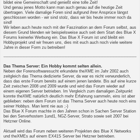
bildet eine Gemeinschaft und genießt eine tolle Zeit!
Und genau jenes Motto kann man auch genau auf die heutige Zeit
übertragen. Viele damalige Foren sind aufgrund ihrer Ansprüce längst
geschlossen worden - wir sind stolz, dass wir bis heute immer noch da
sind!
Wir leben auch heute noch mit der Faszination an dem Forum selbst, aus
diesem Grund blenden wir beispielsweise auch seit dem Start des Blue X
Forums keinerlei Werbung ein. Das Blue X Forum ist und bleibt ein
Hobbyprojekt und wir freuen uns, dies mit euch auch noch viele weitere
Jahre in dieser Form zu betreiben!
Das Thema Server: Ein Hobby kommt selten allein.
Neben der Forensoftwaresucht erkundete theXME im Jahr 2002 auch
zeitgleich das Thema dedizierte Server, da war es nicht verwunderlich,
dass das erste Forum bereits auf einem jenen landete. Bis auf eine kurze
Zeit zwischen 2008 und 2009 wurde und wird das Forum wieder auf
einem eigenen Server betrieben. Im Vergleich zum damaligen Zeitpunkt
konnte theXME natürlich deutlich mehr Erfahrung sammeln, eins ist aber
geblieben: neben dem Forum ist das Thema Server auch heute noch eins
seiner Hobbys. Man lernt nie aus ;-)
Das Blue X Forum machte in den Jahren schon in Sachen Server Station
bei den Serverhostern 1und1, NGZ-Server, Strato sowie seit 2007 bei
Hetzner Online.
Aktuell wird das Forum neben weiteren Projekten des Blue X Networks
und theXMEs auf einem EX41S Server bei Hetzner betrieben.