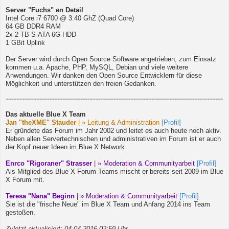
Server "Fuchs" en Detail
Intel Core i7 6700 @ 3.40 GhZ (Quad Core)
64 GB DDR4 RAM
2x 2 TB S-ATA 6G HDD
1 GBit Uplink
Der Server wird durch Open Source Software angetrieben, zum Einsatz
kommen u.a. Apache, PHP, MySQL, Debian und viele weitere
Anwendungen. Wir danken den Open Source Entwicklern für diese
Möglichkeit und unterstützen den freien Gedanken.
Das aktuelle Blue X Team
Jan "theXME" Stauder
| » Leitung & Administration
[Profil]
Er gründete das Forum im Jahr 2002 und leitet es auch heute noch aktiv.
Neben allen Servertechnischen und administrativen im Forum ist er auch
der Kopf neuer Ideen im Blue X Network.
Enrco "Rigoraner" Strasser
| » Moderation & Communityarbeit
[Profil]
Als Mitglied des Blue X Forum Teams mischt er bereits seit 2009 im Blue
X Forum mit.
Teresa "Nana" Beginn
| » Moderation & Communityarbeit
[Profil]
Sie ist die "frische Neue" im Blue X Team und Anfang 2014 ins Team
gestoßen.