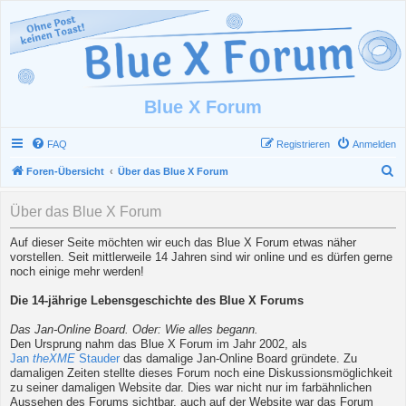
Blue X Forum
FAQ
Registrieren
Anmelden
S
Foren-Übersicht
Über das Blue X Forum
u
Über das Blue X Forum
c
h
Auf dieser Seite möchten wir euch das Blue X Forum etwas näher
vorstellen. Seit mittlerweile 14 Jahren sind wir online und es dürfen gerne
e
noch einige mehr werden!
Die 14-jährige Lebensgeschichte des Blue X Forums
Das Jan-Online Board. Oder: Wie alles begann.
Den Ursprung nahm das Blue X Forum im Jahr 2002, als
Jan
theXME
Stauder
das damalige Jan-Online Board gründete. Zu
damaligen Zeiten stellte dieses Forum noch eine Diskussionsmöglichkeit
zu seiner damaligen Website dar. Dies war nicht nur im farbähnlichen
Aussehen des Forums sichtbar, auch auf der Website war das Forum