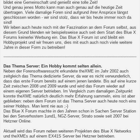
bildet eine Gemeinschaft und genießt eine tolle Zeit!
Und genau jenes Motto kann man auch genau auf die heutige Zeit
übertragen. Viele damalige Foren sind aufgrund ihrer Ansprüce längst
geschlossen worden - wir sind stolz, dass wir bis heute immer noch da
sind!
Wir leben auch heute noch mit der Faszination an dem Forum selbst, aus
diesem Grund blenden wir beispielsweise auch seit dem Start des Blue X
Forums keinerlei Werbung ein. Das Blue X Forum ist und bleibt ein
Hobbyprojekt und wir freuen uns, dies mit euch auch noch viele weitere
Jahre in dieser Form zu betreiben!
Das Thema Server: Ein Hobby kommt selten allein.
Neben der Forensoftwaresucht erkundete theXME im Jahr 2002 auch
zeitgleich das Thema dedizierte Server, da war es nicht verwunderlich,
dass das erste Forum bereits auf einem jenen landete. Bis auf eine kurze
Zeit zwischen 2008 und 2009 wurde und wird das Forum wieder auf
einem eigenen Server betrieben. Im Vergleich zum damaligen Zeitpunkt
konnte theXME natürlich deutlich mehr Erfahrung sammeln, eins ist aber
geblieben: neben dem Forum ist das Thema Server auch heute noch eins
seiner Hobbys. Man lernt nie aus ;-)
Das Blue X Forum machte in den Jahren schon in Sachen Server Station
bei den Serverhostern 1und1, NGZ-Server, Strato sowie seit 2007 bei
Hetzner Online.
Aktuell wird das Forum neben weiteren Projekten des Blue X Networks
und theXMEs auf einem EX41S Server bei Hetzner betrieben.