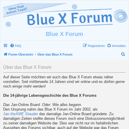
Blue X Forum
FAQ
Registrieren
Anmelden
S
Foren-Übersicht
Über das Blue X Forum
u
Über das Blue X Forum
c
h
Auf dieser Seite möchten wir euch das Blue X Forum etwas näher
vorstellen. Seit mittlerweile 14 Jahren sind wir online und es dürfen gerne
e
noch einige mehr werden!
Die 14-jährige Lebensgeschichte des Blue X Forums
Das Jan-Online Board. Oder: Wie alles begann.
Den Ursprung nahm das Blue X Forum im Jahr 2002, als
Jan
theXME
Stauder
das damalige Jan-Online Board gründete. Zu
damaligen Zeiten stellte dieses Forum noch eine Diskussionsmöglichkeit
zu seiner damaligen Website dar. Dies war nicht nur im farbähnlichen
Aussehen des Forums sichtbar, auch auf der Website war das Forum