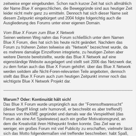
zeitweise enger eingebunden. Schon nach kurzer Zeit hat sich allmählich
der Name
Blue X
eingeschlichen, die Beweggründe sind aus heutiger Zeit
leider nicht mehr ganz zu ermitteln. Dennoch hat sich dieser Name seit
diesem Zeitpunkt eingebürgert und 2004 folgte folgerichtig auch die
Ausgliederung des Forums unter einer eigenen Domain.
Vom Blue X Forum zum Blue X Network
Seinen weiteren Weg nahm das Forum schließlich unter dem Namen
Blue X Forum, dies hat sich bis heute nicht geändert. Nachdem das
Forum zu früheren Zeiten teilweise als "Network" bezeichnet wurde, da
es mehrere damalige Einzelforen integrierte, zu heutigen Zeiten aber
weitere Dienste bereitstellte, wurde das Blue X Network auf eine
eigenständige Website ausgelagert und stellt seit 2006 das Netzwerk dar,
zu dem fortan auch das Blue X Forum gehöhrt. über das Blue X Network
werden seitdem alle Nicht-Foren-relevanten Teile angeboten, dennoch
stellt das Blue X Forum auch zum heutigen Zeitpunkt immer noch das
wichtigste Blue X Network Projekt dar.
Warum? Oder: Kontinuität hält sich!
Das Blue X Forum wurde ursprünglich aus der "Forensoftwaresucht"
(dieser Begriff klingt sehr humorvoll, er beschreibt es aber treffend!)
heraus von theXME gegründet und damals war die Verspieltheit (das
Forum als eine Art Spielewiese) auch ein großer Motivationsgrund, an
dem die Kreativität ihren Höhepunkt finden konnte. Das Ziel war es
weniger, ein großes Forum mit viel Publicity zu erschaffen, vielmehr lässt
sich das Motto folgendermaßen viel treffender beschreiben: habt Spaß,