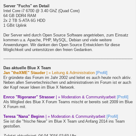
Server "Fuchs" en Detail
Intel Core i7 6700 @ 3.40 GhZ (Quad Core)
64 GB DDR4 RAM
2x 2 TB S-ATA 6G HDD
1 GBit Uplink
Der Server wird durch Open Source Software angetrieben, zum Einsatz
kommen u.a. Apache, PHP, MySQL, Debian und viele weitere
Anwendungen. Wir danken den Open Source Entwicklern für diese
Möglichkeit und unterstützen den freien Gedanken.
Das aktuelle Blue X Team
Jan "theXME" Stauder
| » Leitung & Administration
[Profil]
Er gründete das Forum im Jahr 2002 und leitet es auch heute noch aktiv.
Neben allen Servertechnischen und administrativen im Forum ist er auch
der Kopf neuer Ideen im Blue X Network.
Enrco "Rigoraner" Strasser
| » Moderation & Communityarbeit
[Profil]
Als Mitglied des Blue X Forum Teams mischt er bereits seit 2009 im Blue
X Forum mit.
Teresa "Nana" Beginn
| » Moderation & Communityarbeit
[Profil]
Sie ist die "frische Neue" im Blue X Team und Anfang 2014 ins Team
gestoßen.