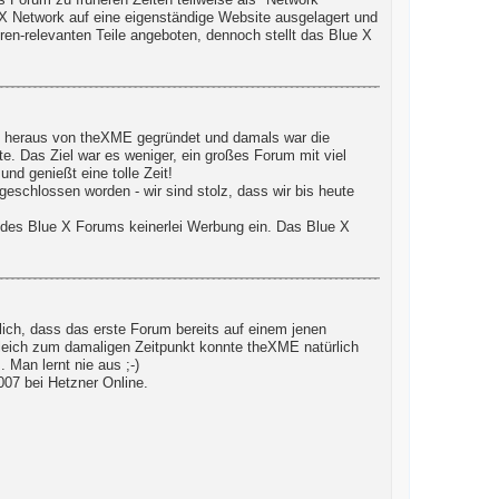
Forum zu früheren Zeiten teilweise als "Network"
e X Network auf eine eigenständige Website ausgelagert und
ren-relevanten Teile angeboten, dennoch stellt das Blue X
d!) heraus von theXME gegründet und damals war die
te. Das Ziel war es weniger, ein großes Forum mit viel
nd genießt eine tolle Zeit!
eschlossen worden - wir sind stolz, dass wir bis heute
 des Blue X Forums keinerlei Werbung ein. Das Blue X
ich, dass das erste Forum bereits auf einem jenen
gleich zum damaligen Zeitpunkt konnte theXME natürlich
Man lernt nie aus ;-)
07 bei Hetzner Online.