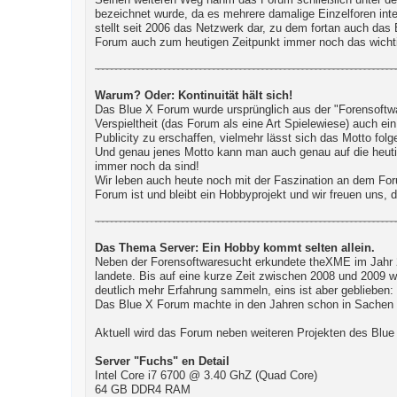
Seinen weiteren Weg nahm das Forum schließlich unter de
bezeichnet wurde, da es mehrere damalige Einzelforen integ
stellt seit 2006 das Netzwerk dar, zu dem fortan auch das
Forum auch zum heutigen Zeitpunkt immer noch das wichti
Warum? Oder: Kontinuität hält sich!
Das Blue X Forum wurde ursprünglich aus der "Forensoftwar
Verspieltheit (das Forum als eine Art Spielewiese) auch ei
Publicity zu erschaffen, vielmehr lässt sich das Motto fol
Und genau jenes Motto kann man auch genau auf die heutige
immer noch da sind!
Wir leben auch heute noch mit der Faszination an dem For
Forum ist und bleibt ein Hobbyprojekt und wir freuen uns, 
Das Thema Server: Ein Hobby kommt selten allein.
Neben der Forensoftwaresucht erkundete theXME im Jahr 20
landete. Bis auf eine kurze Zeit zwischen 2008 und 2009 
deutlich mehr Erfahrung sammeln, eins ist aber geblieben
Das Blue X Forum machte in den Jahren schon in Sachen Se
Aktuell wird das Forum neben weiteren Projekten des Blu
Server "Fuchs" en Detail
Intel Core i7 6700 @ 3.40 GhZ (Quad Core)
64 GB DDR4 RAM