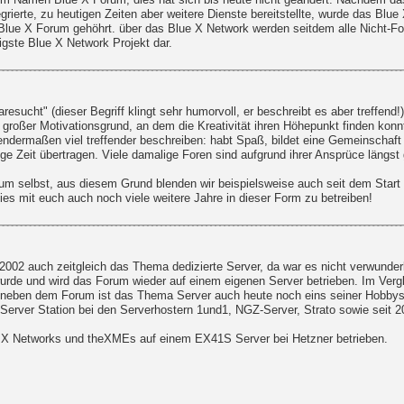
m Namen Blue X Forum, dies hat sich bis heute nicht geändert. Nachdem das 
rierte, zu heutigen Zeiten aber weitere Dienste bereitstellte, wurde das Blu
 Blue X Forum gehöhrt. über das Blue X Network werden seitdem alle Nicht-Fo
gste Blue X Network Projekt dar.
esucht" (dieser Begriff klingt sehr humorvoll, er beschreibt es aber treffen
n großer Motivationsgrund, an dem die Kreativität ihren Höhepunkt finden konn
gendermaßen viel treffender beschreiben: habt Spaß, bildet eine Gemeinschaft u
 Zeit übertragen. Viele damalige Foren sind aufgrund ihrer Ansprüce längst g
um selbst, aus diesem Grund blenden wir beispielsweise auch seit dem Start
dies mit euch auch noch viele weitere Jahre in dieser Form zu betreiben!
02 auch zeitgleich das Thema dedizierte Server, da war es nicht verwunderl
wurde und wird das Forum wieder auf einem eigenen Server betrieben. Im Ver
: neben dem Forum ist das Thema Server auch heute noch eins seiner Hobbys. 
rver Station bei den Serverhostern 1und1, NGZ-Server, Strato sowie seit 20
e X Networks und theXMEs auf einem EX41S Server bei Hetzner betrieben.