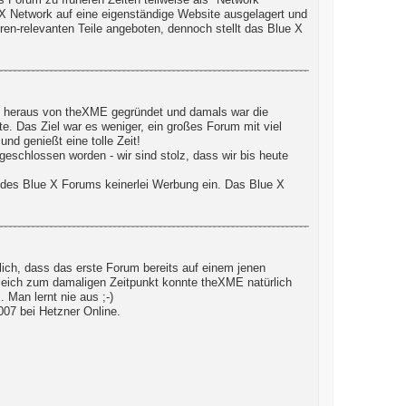
Forum zu früheren Zeiten teilweise als "Network"
e X Network auf eine eigenständige Website ausgelagert und
ren-relevanten Teile angeboten, dennoch stellt das Blue X
d!) heraus von theXME gegründet und damals war die
te. Das Ziel war es weniger, ein großes Forum mit viel
nd genießt eine tolle Zeit!
eschlossen worden - wir sind stolz, dass wir bis heute
 des Blue X Forums keinerlei Werbung ein. Das Blue X
ich, dass das erste Forum bereits auf einem jenen
gleich zum damaligen Zeitpunkt konnte theXME natürlich
Man lernt nie aus ;-)
07 bei Hetzner Online.