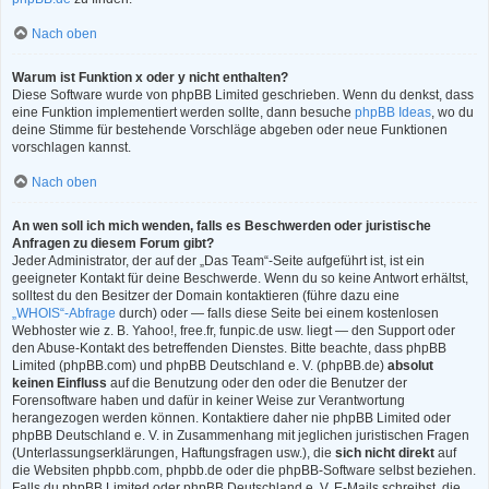
Nach oben
Warum ist Funktion x oder y nicht enthalten?
Diese Software wurde von phpBB Limited geschrieben. Wenn du denkst, dass
eine Funktion implementiert werden sollte, dann besuche
phpBB Ideas
, wo du
deine Stimme für bestehende Vorschläge abgeben oder neue Funktionen
vorschlagen kannst.
Nach oben
An wen soll ich mich wenden, falls es Beschwerden oder juristische
Anfragen zu diesem Forum gibt?
Jeder Administrator, der auf der „Das Team“-Seite aufgeführt ist, ist ein
geeigneter Kontakt für deine Beschwerde. Wenn du so keine Antwort erhältst,
solltest du den Besitzer der Domain kontaktieren (führe dazu eine
„WHOIS“-Abfrage
durch) oder — falls diese Seite bei einem kostenlosen
Webhoster wie z. B. Yahoo!, free.fr, funpic.de usw. liegt — den Support oder
den Abuse-Kontakt des betreffenden Dienstes. Bitte beachte, dass phpBB
Limited (phpBB.com) und phpBB Deutschland e. V. (phpBB.de)
absolut
keinen Einfluss
auf die Benutzung oder den oder die Benutzer der
Forensoftware haben und dafür in keiner Weise zur Verantwortung
herangezogen werden können. Kontaktiere daher nie phpBB Limited oder
phpBB Deutschland e. V. in Zusammenhang mit jeglichen juristischen Fragen
(Unterlassungserklärungen, Haftungsfragen usw.), die
sich nicht direkt
auf
die Websiten phpbb.com, phpbb.de oder die phpBB-Software selbst beziehen.
Falls du phpBB Limited oder phpBB Deutschland e. V. E-Mails schreibst, die