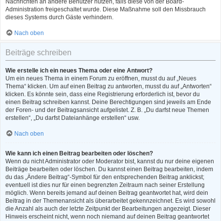
Nachrichten an andere Benutzer nutzen, falls diese von der Board-
Administration freigeschaltet wurde. Diese Maßnahme soll den Missbrauch
dieses Systems durch Gäste verhindern.
Nach oben
Beiträge schreiben
Wie erstelle ich ein neues Thema oder eine Antwort?
Um ein neues Thema in einem Forum zu eröffnen, musst du auf „Neues
Thema“ klicken. Um auf einen Beitrag zu antworten, musst du auf „Antworten“
klicken. Es könnte sein, dass eine Registrierung erforderlich ist, bevor du
einen Beitrag schreiben kannst. Deine Berechtigungen sind jeweils am Ende
der Foren- und der Beitragsansicht aufgelistet. Z. B. „Du darfst neue Themen
erstellen“, „Du darfst Dateianhänge erstellen“ usw.
Nach oben
Wie kann ich einen Beitrag bearbeiten oder löschen?
Wenn du nicht Administrator oder Moderator bist, kannst du nur deine eigenen
Beiträge bearbeiten oder löschen. Du kannst einen Beitrag bearbeiten, indem
du das „Ändere Beitrag“-Symbol für den entsprechenden Beitrag anklickst;
eventuell ist dies nur für einen begrenzten Zeitraum nach seiner Erstellung
möglich. Wenn bereits jemand auf deinen Beitrag geantwortet hat, wird dein
Beitrag in der Themenansicht als überarbeitet gekennzeichnet. Es wird sowohl
die Anzahl als auch der letzte Zeitpunkt der Bearbeitungen angezeigt. Dieser
Hinweis erscheint nicht, wenn noch niemand auf deinen Beitrag geantwortet