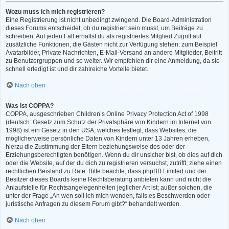
Wozu muss ich mich registrieren?
Eine Registrierung ist nicht unbedingt zwingend. Die Board-Administration
dieses Forums entscheidet, ob du registriert sein musst, um Beiträge zu
schreiben. Auf jeden Fall erhältst du als registriertes Mitglied Zugriff auf
zusätzliche Funktionen, die Gästen nicht zur Verfügung stehen: zum Beispiel
Avatarbilder, Private Nachrichten, E-Mail-Versand an andere Mitglieder, Beitritt
zu Benutzergruppen und so weiter. Wir empfehlen dir eine Anmeldung, da sie
schnell erledigt ist und dir zahlreiche Vorteile bietet.
Nach oben
Was ist COPPA?
COPPA, ausgeschrieben Children’s Online Privacy Protection Act of 1998
(deutsch: Gesetz zum Schutz der Privatsphäre von Kindern im Internet von
1998) ist ein Gesetz in den USA, welches festlegt, dass Websites, die
möglicherweise persönliche Daten von Kindern unter 13 Jahren erheben,
hierzu die Zustimmung der Eltern beziehungsweise des oder der
Erziehungsberechtigten benötigen. Wenn du dir unsicher bist, ob dies auf dich
oder die Website, auf der du dich zu registrieren versuchst, zutrifft, ziehe einen
rechtlichen Beistand zu Rate. Bitte beachte, dass phpBB Limited und der
Besitzer dieses Boards keine Rechtsberatung anbieten kann und nicht die
Anlaufstelle für Rechtsangelegenheiten jeglicher Art ist; außer solchen, die
unter der Frage „An wen soll ich mich wenden, falls es Beschwerden oder
juristische Anfragen zu diesem Forum gibt?“ behandelt werden.
Nach oben