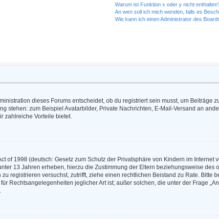
Warum ist Funktion x oder y nicht enthalten
An wen soll ich mich wenden, falls es Besc
Wie kann ich einen Administrator des Board
nistration dieses Forums entscheidet, ob du registriert sein musst, um Beiträge zu s
ung stehen: zum Beispiel Avatarbilder, Private Nachrichten, E-Mail-Versand an ander
r zahlreiche Vorteile bietet.
t of 1998 (deutsch: Gesetz zum Schutz der Privatsphäre von Kindern im Internet vo
unter 13 Jahren erheben, hierzu die Zustimmung der Eltern beziehungsweise des o
h zu registrieren versuchst, zutrifft, ziehe einen rechtlichen Beistand zu Rate. Bit
für Rechtsangelegenheiten jeglicher Art ist; außer solchen, die unter der Frage „
.