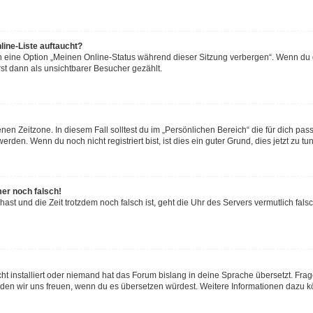
line-Liste auftaucht?
n eine Option „Meinen Online-Status während dieser Sitzung verbergen“. Wenn du d
st dann als unsichtbarer Besucher gezählt.
en Zeitzone. In diesem Fall solltest du im „Persönlichen Bereich“ die für dich passe
den. Wenn du noch nicht registriert bist, ist dies ein guter Grund, dies jetzt zu tun
mer noch falsch!
t hast und die Zeit trotzdem noch falsch ist, geht die Uhr des Servers vermutlich fal
ht installiert oder niemand hat das Forum bislang in deine Sprache übersetzt. Frag
, würden wir uns freuen, wenn du es übersetzen würdest. Weitere Informationen dazu