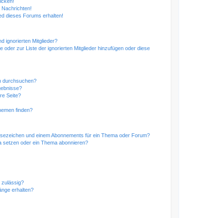
icken!
 Nachrichten!
ed dieses Forums erhalten!
d ignorierten Mitglieder?
e oder zur Liste der ignorierten Mitglieder hinzufügen oder diese
en durchsuchen?
gebnisse?
re Seite?
hemen finden?
esezeichen und einem Abonnements für ein Thema oder Forum?
a setzen oder ein Thema abonnieren?
 zulässig?
hänge erhalten?