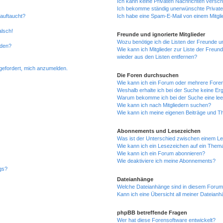
Ich kann keine Privaten Nachrichten versch
Ich bekomme ständig unerwünschte Private
 auftaucht?
Ich habe eine Spam-E-Mail von einem Mitgli
alsch!
Freunde und ignorierte Mitglieder
Wozu benötige ich die Listen der Freunde un
rden?
Wie kann ich Mitglieder zur Liste der Freund
wieder aus den Listen entfernen?
fgefordert, mich anzumelden.
Die Foren durchsuchen
Wie kann ich ein Forum oder mehrere For
Weshalb erhalte ich bei der Suche keine Er
Warum bekomme ich bei der Suche eine lee
Wie kann ich nach Mitgliedern suchen?
Wie kann ich meine eigenen Beiträge und T
Abonnements und Lesezeichen
Was ist der Unterschied zwischen einem L
Wie kann ich ein Lesezeichen auf ein Them
Wie kann ich ein Forum abonnieren?
Wie deaktiviere ich meine Abonnements?
gs?
Dateianhänge
Welche Dateianhänge sind in diesem Forum
Kann ich eine Übersicht all meiner Dateian
phpBB betreffende Fragen
Wer hat diese Forensoftware entwickelt?