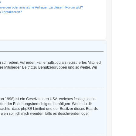
?
hwerden oder juristische Anfragen zu diesem Forum gibt?
s kontaktieren?
chreiben. Auf jeden Fall erhältst du als registriertes Mitglied
e Mitglieder, Beitritt zu Benutzergruppen und so weiter. Wir
n 1998) ist ein Gesetz in den USA, welches festlegt, dass
der der Erziehungsberechtigten benötigen. Wenn du dir
te beachte, dass phpBB Limited und der Besitzer dieses Boards
An wen soll ich mich wenden, falls es Beschwerden oder