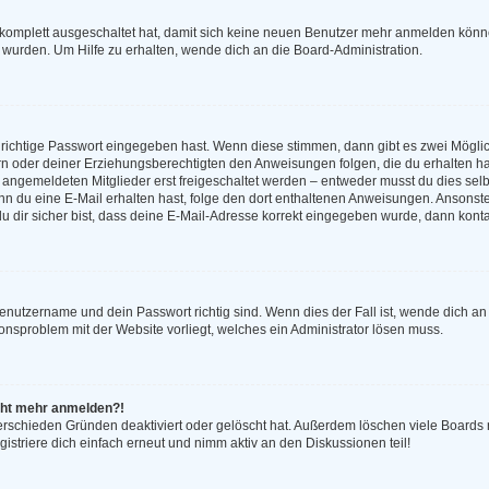
g komplett ausgeschaltet hat, damit sich keine neuen Benutzer mehr anmelden könn
 wurden. Um Hilfe zu erhalten, wende dich an die Board-Administration.
 richtige Passwort eingegeben hast. Wenn diese stimmen, dann gibt es zwei Mögl
tern oder deiner Erziehungsberechtigten den Anweisungen folgen, die du erhalten ha
u angemeldeten Mitglieder erst freigeschaltet werden – entweder musst du dies selbs
. Wenn du eine E-Mail erhalten hast, folge den dort enthaltenen Anweisungen. Anson
u dir sicher bist, dass deine E-Mail-Adresse korrekt eingegeben wurde, dann kontak
Benutzername und dein Passwort richtig sind. Wenn dies der Fall ist, wende dich a
tionsproblem mit der Website vorliegt, welches ein Administrator lösen muss.
nicht mehr anmelden?!
erschieden Gründen deaktiviert oder gelöscht hat. Außerdem löschen viele Boards r
striere dich einfach erneut und nimm aktiv an den Diskussionen teil!