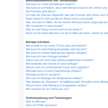
Benutzerpräferenzen und -einstellungen
Wie kann ich meine Einstellungen ändern?
Wie kann ich verhindern, dass mein Benutzername in der Online-Liste
Die Forenuhr geht falsch!
Ich habe die Zeitzone eingestellt, aber die Forenuhr geht immer noch f
Meine Sprache steht auf diesem Board nicht zur Auswahl!
Was sind das für Bilder, die bei meinem Benutzernamen angezeigt we
Wie verwende ich einen Avatar?
Was ist mein Rang und wie kann ich ihn ändern?
Wenn ich bei einem Benutzer auf den E-Mail-Link klicke, werde ich au
Beiträge schreiben
Wie erstelle ich ein neues Thema oder eine Antwort?
Wie kann ich einen Beitrag bearbeiten oder löschen?
Wie kann ich meinem Beitrag eine Signatur anfügen?
Wie kann ich eine Umfrage erstellen?
Wieso kann ich nicht mehr Antwortmöglichkeiten erstellen?
Wie bearbeite oder lösche ich eine Umfrage?
Warum kann ich auf bestimmte Foren nicht zugreifen?
Weshalb kann ich keine Dateianhänge anfügen?
Weshalb wurde ich verwarnt?
Wie kann ich Beiträge den Moderatoren melden?
Was bewirkt die „Speichern“-Schaltfläche beim Schreiben eines Beitra
Warum muss mein Beitrag erst freigegeben werden?
Wie markiere ich ein Thema als neu?
Textformatierung und Thementypen
Was ist BBCode?
Kann ich HTML benutzen?