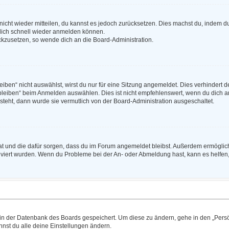
t nicht wieder mitteilen, du kannst es jedoch zurücksetzen. Dies machst du, indem 
 dich schnell wieder anmelden können.
ückzusetzen, so wende dich an die Board-Administration.
en“ nicht auswählst, wirst du nur für eine Sitzung angemeldet. Dies verhindert 
leiben“ beim Anmelden auswählen. Dies ist nicht empfehlenswert, wenn du dich an
 steht, dann wurde sie vermutlich von der Board-Administration ausgeschaltet.
 hat und die dafür sorgen, dass du im Forum angemeldet bleibst. Außerdem ermögli
tiviert wurden. Wenn du Probleme bei der An- oder Abmeldung hast, kann es helfen
n in der Datenbank des Boards gespeichert. Um diese zu ändern, gehe in den „Persö
nst du alle deine Einstellungen ändern.