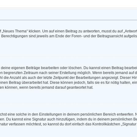
„Neues Thema“ klicken. Um auf einen Beitrag zu antworten, musst du auf „Antworte
e Berechtigungen sind jeweils am Ende der Foren- und der Beitragsansicht aufgeliste
r deine eigenen Beiträge bearbeiten oder löschen. Du kannst einen Beitrag bearbe
inen begrenzten Zeitraum nach seiner Erstellung möglich. Wenn bereits jemand auf de
 die Anzahl als auch der letzte Zeitpunkt der Bearbeitungen angezeigt. Dieser Hi
en Beitrag überarbeitet hat. Diese können jedoch, falls sie es für nötig halten, e
hen können, wenn bereits jemand darauf geantwortet hat.
hst eine solche in den Einstellungen in deinem persönlichen Bereich entwerfen. N
eren. Du kannst eine Signatur auch hinzufügen, indem du in deinem persönlichen 
atur verfassen möchtest, so kannst du dort einfach das Kontrollkästchen „Signatu