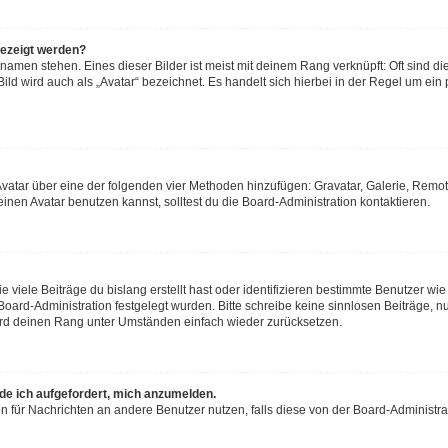
gezeigt werden?
namen stehen. Eines dieser Bilder ist meist mit deinem Rang verknüpft: Oft sind di
ld wird auch als „Avatar“ bezeichnet. Es handelt sich hierbei in der Regel um ein
n Avatar über eine der folgenden vier Methoden hinzufügen: Gravatar, Galerie, Re
en Avatar benutzen kannst, solltest du die Board-Administration kontaktieren.
viele Beiträge du bislang erstellt hast oder identifizieren bestimmte Benutzer w
 Board-Administration festgelegt wurden. Bitte schreibe keine sinnlosen Beiträge
wird deinen Rang unter Umständen einfach wieder zurücksetzen.
rde ich aufgefordert, mich anzumelden.
ion für Nachrichten an andere Benutzer nutzen, falls diese von der Board-Administ