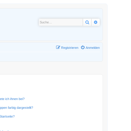
Suche
Erweiterte Suche
Registrieren
Anmelden
ete ich ihnen bei?
en farbig dargestellt?
tartseite?