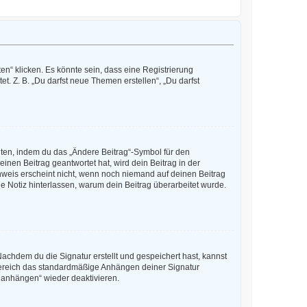
n“ klicken. Es könnte sein, dass eine Registrierung
t. Z. B. „Du darfst neue Themen erstellen“, „Du darfst
iten, indem du das „Ändere Beitrag“-Symbol für den
inen Beitrag geantwortet hat, wird dein Beitrag in der
nweis erscheint nicht, wenn noch niemand auf deinen Beitrag
ine Notiz hinterlassen, warum dein Beitrag überarbeitet wurde.
achdem du die Signatur erstellt und gespeichert hast, kannst
Bereich das standardmäßige Anhängen deiner Signatur
r anhängen“ wieder deaktivieren.